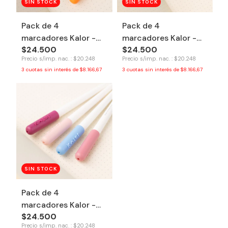
SIN STOCK
SIN STOCK
Pack de 4
Pack de 4
marcadores Kalor -
marcadores Kalor -
$24.500
$24.500
Spring
Cyberpunk
Precio s/imp. nac. : $20.248
Precio s/imp. nac. : $20.248
3
cuotas sin interés de
$8.166,67
3
cuotas sin interés de
$8.166,67
SIN STOCK
Pack de 4
marcadores Kalor -
$24.500
Sakura
Precio s/imp. nac. : $20.248