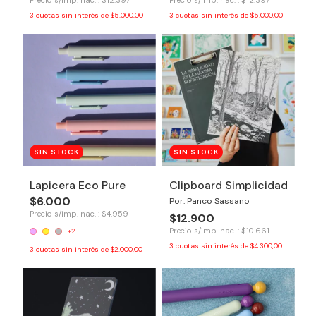
3
cuotas sin interés de
$5.000,00
3
cuotas sin interés de
$5.000,00
SIN STOCK
SIN STOCK
Lapicera Eco Pure
Clipboard Simplicidad
$6.000
Por: Panco Sassano
Precio s/imp. nac. : $4.959
$12.900
Precio s/imp. nac. : $10.661
+2
3
cuotas sin interés de
$4.300,00
3
cuotas sin interés de
$2.000,00