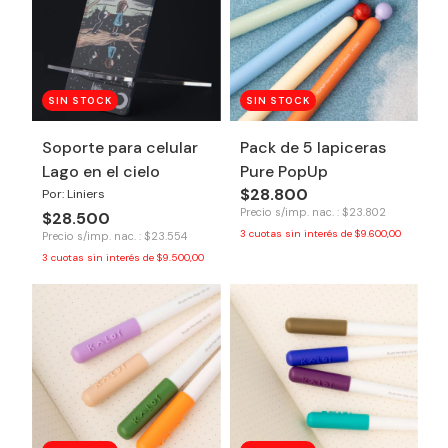
SIN STOCK
SIN STOCK
Soporte para celular
Pack de 5 lapiceras
Lago en el cielo
Pure PopUp
$28.800
Por: Liniers
Precio s/imp. nac. : $23.802
$28.500
3
cuotas sin interés de
$9.600,00
Precio s/imp. nac. : $23.554
3
cuotas sin interés de
$9.500,00