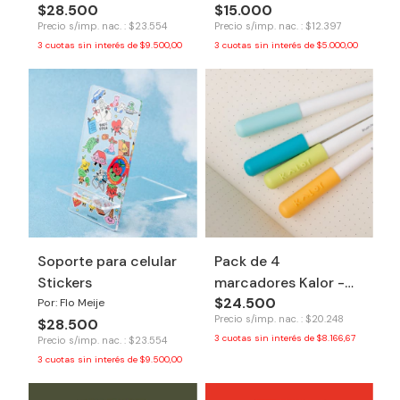
$28.500
$15.000
Precio s/imp. nac. : $23.554
Precio s/imp. nac. : $12.397
3
cuotas sin interés de
$9.500,00
3
cuotas sin interés de
$5.000,00
Soporte para celular
Pack de 4
Stickers
marcadores Kalor -
$24.500
Refreshing
Por: Flo Meije
Precio s/imp. nac. : $20.248
$28.500
3
cuotas sin interés de
$8.166,67
Precio s/imp. nac. : $23.554
3
cuotas sin interés de
$9.500,00