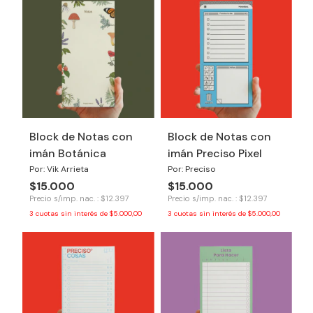
Block de Notas con
Block de Notas con
imán Botánica
imán Preciso Pixel
Por: Vik Arrieta
Por: Preciso
$15.000
$15.000
Precio s/imp. nac. : $12.397
Precio s/imp. nac. : $12.397
3
cuotas sin interés de
$5.000,00
3
cuotas sin interés de
$5.000,00