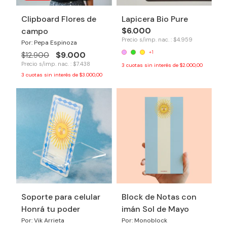
Clipboard Flores de
Lapicera Bio Pure
$6.000
campo
Precio s/imp. nac. : $4.959
Por: Pepa Espinoza
+1
$9.000
$12.900
Precio s/imp. nac. : $7.438
3
cuotas sin interés de
$2.000,00
3
cuotas sin interés de
$3.000,00
Soporte para celular
Block de Notas con
Honrá tu poder
imán Sol de Mayo
Por: Vik Arrieta
Por: Monoblock