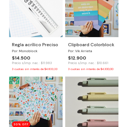
Regla acrílico Preciso
Clipboard Colorblock
Por: Monoblock
Por: Vik Arrieta
$14.500
$12.900
Precio s/imp. nac. : $11.983
Precio s/imp. nac. : $10.661
3
cuotas sin interés de
$4.833,33
3
cuotas sin interés de
$4.300,00
30
% OFF