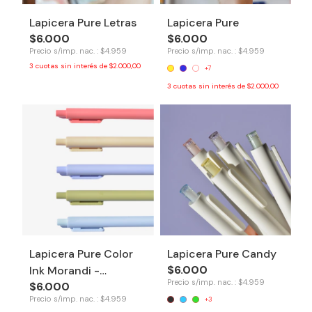
Lapicera Pure Letras
Lapicera Pure
$6.000
$6.000
Precio s/imp. nac. : $4.959
Precio s/imp. nac. : $4.959
3
cuotas sin interés de
$2.000,00
+7
3
cuotas sin interés de
$2.000,00
Lapicera Pure Color
Lapicera Pure Candy
$6.000
Ink Morandi -
Precio s/imp. nac. : $4.959
$6.000
Primavera
Precio s/imp. nac. : $4.959
+3