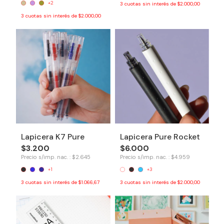
+2
3
cuotas sin interés de
$2.000,00
3
cuotas sin interés de
$2.000,00
Lapicera K7 Pure
Lapicera Pure Rocket
$3.200
$6.000
Precio s/imp. nac. : $2.645
Precio s/imp. nac. : $4.959
+1
+3
3
cuotas sin interés de
$1.066,67
3
cuotas sin interés de
$2.000,00