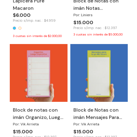
Lapicera Pure
Block de Notas con
Macaron
imán Notas
$6.000
Macanudas
Por: Liniers
Precio s/imp. nac. : $4.959
$15.000
Precio s/imp. nac. : $12.397
3
cuotas sin interés de
$5.000,00
3
cuotas sin interés de
$2.000,00
Block de notas con
Block de Notas con
imán Organizo, Luego
imán Mensajes Para
Improviso
Tu Yo del Futuro
Por: Vik Arrieta
Por: Vik Arrieta
$15.000
$15.000
Precio s/imp. nac. : $12.397
Precio s/imp. nac. : $12.397