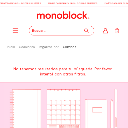
A/GBA EN 24HS - 3 CUOTAS SIN INTERÉS
ENVÍOS CABA/GBA EN 24HS - 3 CUOTAS SIN INTERÉS
ENVÍOS CABA/GBA EN 24HS -
0
Inicio
.
Ocasiones
.
Regalitos por
.
Combos
No tenemos resultados para tu búsqueda. Por favor,
intentá con otros filtros.