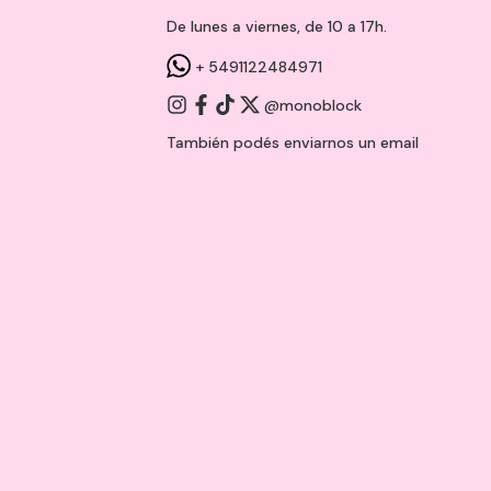
De lunes a viernes, de 10 a 17h.
+ 5491122484971
@monoblock
También podés enviarnos un
email