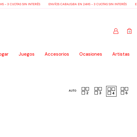
 - 3 CUOTAS SIN INTERÉS
ENVÍOS CABA/GBA EN 24HS - 3 CUOTAS SIN INTERÉS
EN
0
ogar
Juegos
Accesorios
Ocasiones
Artistas