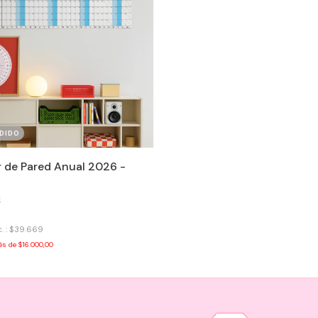
DIDO
r de Pared Anual 2026 -
k
c. : $39.669
rés de
$16.000,00