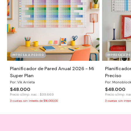
IMPRESA A PEDIDO
IMPRESA A PE
Planificador de Pared Anual 2026 - Mi
Planificado
Super Plan
Preciso
Por: Vik Arrieta
Por: Monobloc
$48.000
$48.000
Precio s/imp. nac. : $39.669
Precio s/imp. na
3
cuotas sin interés de
$16.000,00
3
cuotas sin inte