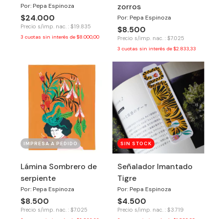
zorros
Por: Pepa Espinoza
$24.000
Por: Pepa Espinoza
Precio s/imp. nac. : $19.835
$8.500
3
cuotas sin interés de
$8.000,00
Precio s/imp. nac. : $7.025
3
cuotas sin interés de
$2.833,33
IMPRESA A PEDIDO
SIN STOCK
Lámina Sombrero de
Señalador Imantado
serpiente
Tigre
Por: Pepa Espinoza
Por: Pepa Espinoza
$8.500
$4.500
Precio s/imp. nac. : $7.025
Precio s/imp. nac. : $3.719