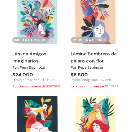
IMPRESA A PEDIDO
IMPRESA A PEDIDO
Lámina Amigos
Lámina Sombrero de
imaginarios
pájaro con flor
Por: Pepa Espinoza
Por: Pepa Espinoza
$24.000
$8.500
Precio s/imp. nac. : $19.835
Precio s/imp. nac. : $7.025
3
cuotas sin interés de
$8.000,00
3
cuotas sin interés de
$2.833,33