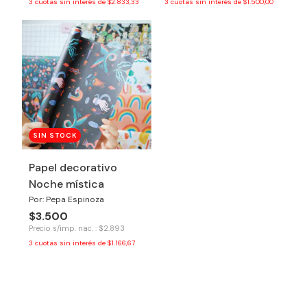
3
cuotas sin interés de
$2.833,33
3
cuotas sin interés de
$1.500,00
SIN STOCK
Papel decorativo
Noche mística
Por: Pepa Espinoza
$3.500
Precio s/imp. nac. : $2.893
3
cuotas sin interés de
$1.166,67