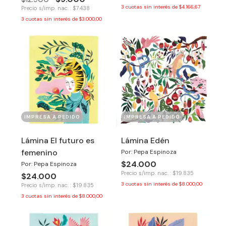
3
cuotas sin interés de
$4.166,67
Precio s/imp. nac. : $7.438
3
cuotas sin interés de
$3.000,00
IMPRESA A PEDIDO
IMPRESA A PEDIDO
Lámina El futuro es
Lámina Edén
femenino
Por: Pepa Espinoza
$24.000
Por: Pepa Espinoza
Precio s/imp. nac. : $19.835
$24.000
3
cuotas sin interés de
$8.000,00
Precio s/imp. nac. : $19.835
3
cuotas sin interés de
$8.000,00