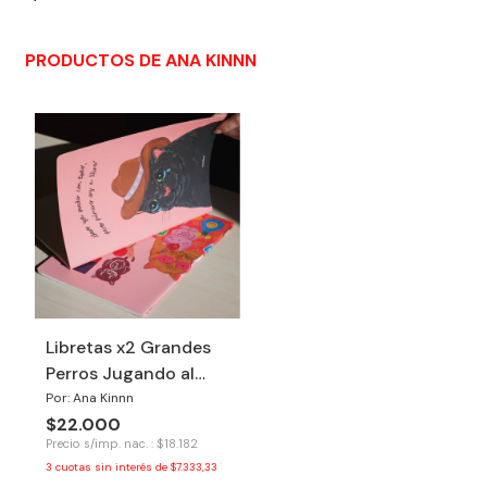
PRODUCTOS DE ANA KINNN
Libretas x2 Grandes
Perros Jugando al
Uno
Por: Ana Kinnn
$22.000
Precio s/imp. nac. : $18.182
3
cuotas sin interés de
$7.333,33