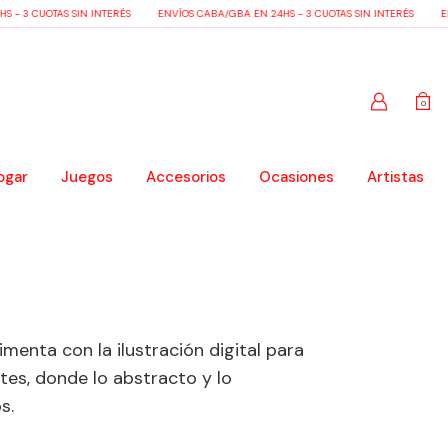
 - 3 CUOTAS SIN INTERÉS
ENVÍOS CABA/GBA EN 24HS - 3 CUOTAS SIN INTERÉS
ENV
0
ogar
Juegos
Accesorios
Ocasiones
Artistas
imenta con la ilustración digital para
es, donde lo abstracto y lo
s.