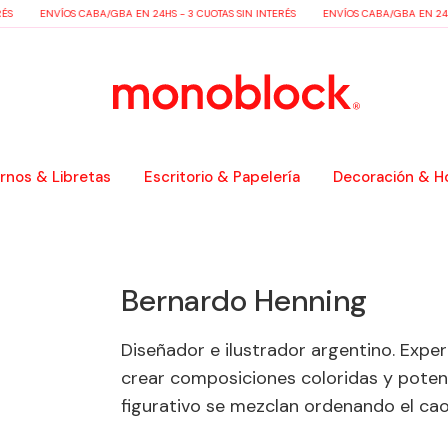
ÉS
ENVÍOS CABA/GBA EN 24HS - 3 CUOTAS SIN INTERÉS
ENVÍOS CABA/GBA EN 24HS
nos & Libretas
Escritorio & Papelería
Decoración & H
Bernardo Henning
Diseñador e ilustrador argentino. Exper
crear composiciones coloridas y potent
figurativo se mezclan ordenando el cao