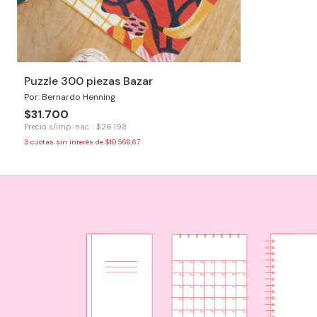
Puzzle 300 piezas Bazar
Por: Bernardo Henning
$31.700
Precio s/imp. nac. : $26.198
3
cuotas sin interés de
$10.566,67