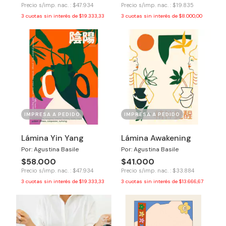
Precio s/imp. nac. : $47.934
Precio s/imp. nac. : $19.835
3
cuotas sin interés de
$19.333,33
3
cuotas sin interés de
$8.000,00
IMPRESA A PEDIDO
IMPRESA A PEDIDO
Lámina Yin Yang
Lámina Awakening
Por: Agustina Basile
Por: Agustina Basile
$58.000
$41.000
Precio s/imp. nac. : $47.934
Precio s/imp. nac. : $33.884
3
cuotas sin interés de
$19.333,33
3
cuotas sin interés de
$13.666,67