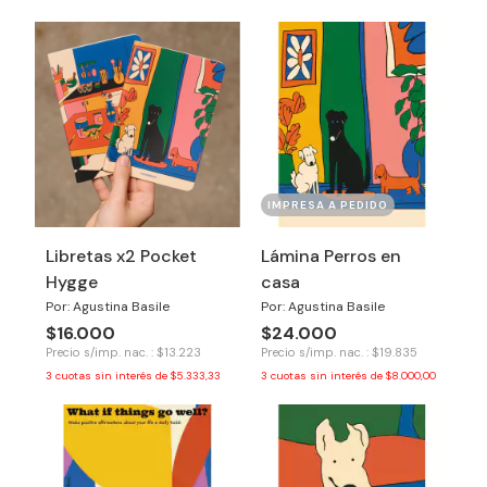
IMPRESA A PEDIDO
Libretas x2 Pocket
Lámina Perros en
Hygge
casa
Por: Agustina Basile
Por: Agustina Basile
$16.000
$24.000
Precio s/imp. nac. : $13.223
Precio s/imp. nac. : $19.835
3
cuotas sin interés de
$5.333,33
3
cuotas sin interés de
$8.000,00