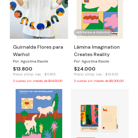
IMPRESA A PEDIDO
Guirnalda Flores para
Lámina Imagination
Warhol
Creates Reality
Por: Agustina Basile
Por: Agustina Basile
$13.800
$24.000
Precio s/imp. nac. : $11.405
Precio s/imp. nac. : $19.835
3
cuotas sin interés de
$4.600,00
3
cuotas sin interés de
$8.000,00