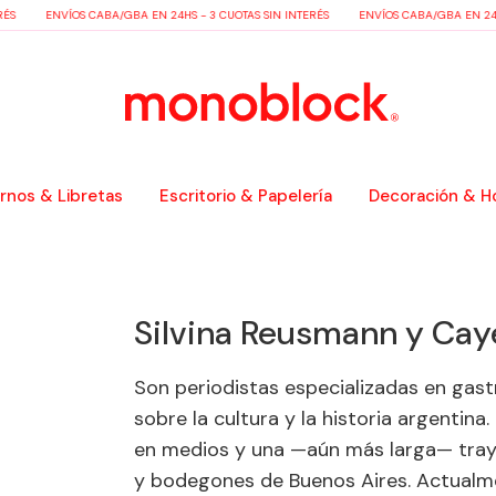
ÉS
ENVÍOS CABA/GBA EN 24HS - 3 CUOTAS SIN INTERÉS
ENVÍOS CABA/GBA EN 24HS
nos & Libretas
Escritorio & Papelería
Decoración & H
Silvina Reusmann y Cay
Son periodistas especializadas en gas
sobre la cultura y la historia argentin
en medios y una —aún más larga— traye
y bodegones de Buenos Aires. Actualm