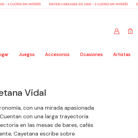
 - 3 CUOTAS SIN INTERÉS
ENVÍOS CABA/GBA EN 24HS - 3 CUOTAS SIN INTERÉS
EN
0
ogar
Juegos
Accesorios
Ocasiones
Artistas
etana Vidal
tronomía, con una mirada apasionada
a. Cuentan con una larga trayectoria
ctoria en las mesas de bares, cafés
ente, Cayetana escribe sobre