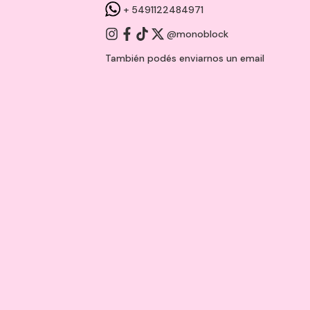
+ 5491122484971
@monoblock
También podés enviarnos un
email