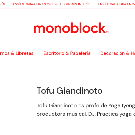
ÉS
ENVÍOS CABA/GBA EN 24HS - 3 CUOTAS SIN INTERÉS
ENVÍOS CABA/GBA EN 24HS
nos & Libretas
Escritorio & Papelería
Decoración & H
Tofu Giandinoto
Tofu Giandinoto es profe de Yoga Iyeng
productora musical, DJ. Practica yoga d