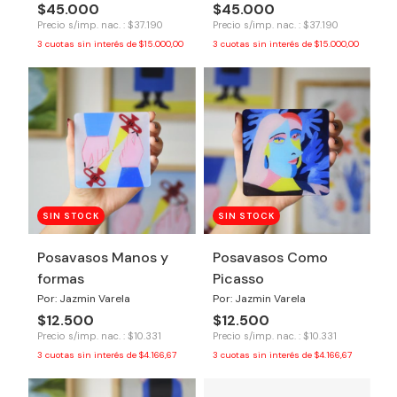
$45.000
$45.000
Precio s/imp. nac. : $37.190
Precio s/imp. nac. : $37.190
3
cuotas sin interés de
$15.000,00
3
cuotas sin interés de
$15.000,00
SIN STOCK
SIN STOCK
Posavasos Manos y
Posavasos Como
formas
Picasso
Por: Jazmin Varela
Por: Jazmin Varela
$12.500
$12.500
Precio s/imp. nac. : $10.331
Precio s/imp. nac. : $10.331
3
cuotas sin interés de
$4.166,67
3
cuotas sin interés de
$4.166,67