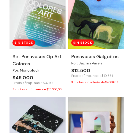
SIN STOCK
SIN STOCK
Set Posavasos Op Art
Posavasos Galguitos
Colores
Por: Jazmin Varela
$12.500
Por: Monoblock
Precio s/imp. nac. : $10.331
$45.000
3
cuotas sin interés de
$4.166,67
Precio s/imp. nac. : $37.190
3
cuotas sin interés de
$15.000,00