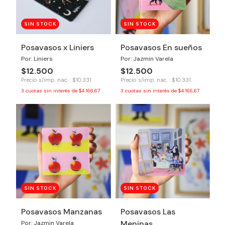
SIN STOCK
SIN STOCK
Posavasos x Liniers
Posavasos En sueños
Por: Liniers
Por: Jazmin Varela
$12.500
$12.500
Precio s/imp. nac. : $10.331
Precio s/imp. nac. : $10.331
3
cuotas sin interés de
$4.166,67
3
cuotas sin interés de
$4.166,67
SIN STOCK
SIN STOCK
Posavasos Manzanas
Posavasos Las
Meninas
Por: Jazmin Varela