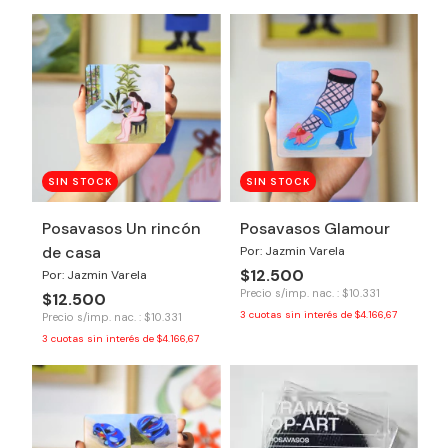
SIN STOCK
SIN STOCK
Posavasos Un rincón
Posavasos Glamour
de casa
Por: Jazmin Varela
$12.500
Por: Jazmin Varela
Precio s/imp. nac. : $10.331
$12.500
3
cuotas sin interés de
$4.166,67
Precio s/imp. nac. : $10.331
3
cuotas sin interés de
$4.166,67