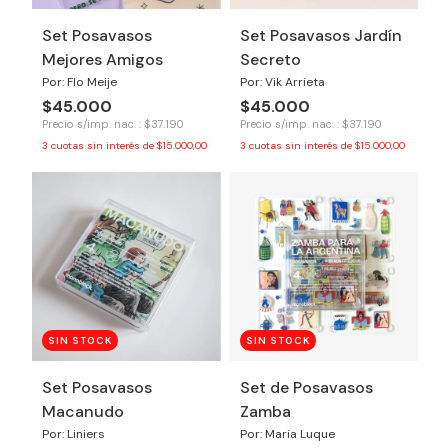
Set Posavasos
Set Posavasos Jardín
Mejores Amigos
Secreto
Por: Flo Meije
Por: Vik Arrieta
$45.000
$45.000
Precio s/imp. nac. : $37.190
Precio s/imp. nac. : $37.190
3
cuotas sin interés de
$15.000,00
3
cuotas sin interés de
$15.000,00
SIN STOCK
SIN STOCK
Set Posavasos
Set de Posavasos
Macanudo
Zamba
Por: Liniers
Por: Maria Luque