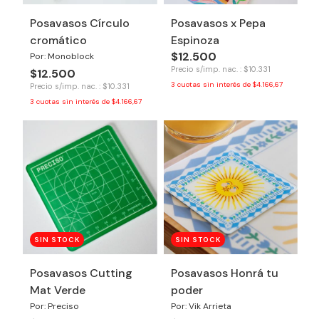
Posavasos Círculo
Posavasos x Pepa
cromático
Espinoza
$12.500
Por: Monoblock
Precio s/imp. nac. : $10.331
$12.500
3
cuotas sin interés de
$4.166,67
Precio s/imp. nac. : $10.331
3
cuotas sin interés de
$4.166,67
SIN STOCK
SIN STOCK
Posavasos Cutting
Posavasos Honrá tu
Mat Verde
poder
Por: Preciso
Por: Vik Arrieta