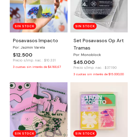
SIN STOCK
SIN STOCK
Posavasos Impacto
Set Posavasos Op Art
Tramas
Por: Jazmin Varela
$12.500
Por: Monoblock
Precio s/imp. nac. : $10.331
$45.000
3
cuotas sin interés de
$4.166,67
Precio s/imp. nac. : $37.190
3
cuotas sin interés de
$15.000,00
SIN STOCK
SIN STOCK