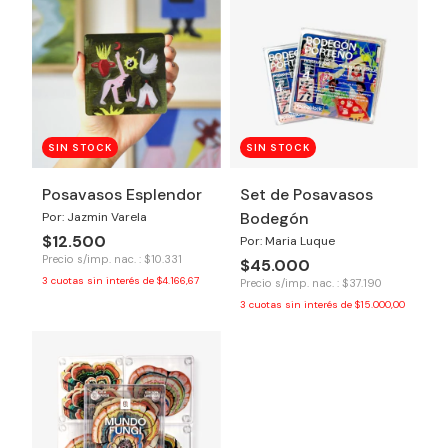
SIN STOCK
SIN STOCK
Posavasos Esplendor
Set de Posavasos
Bodegón
Por: Jazmin Varela
$12.500
Por: Maria Luque
Precio s/imp. nac. : $10.331
$45.000
3
cuotas sin interés de
$4.166,67
Precio s/imp. nac. : $37.190
3
cuotas sin interés de
$15.000,00