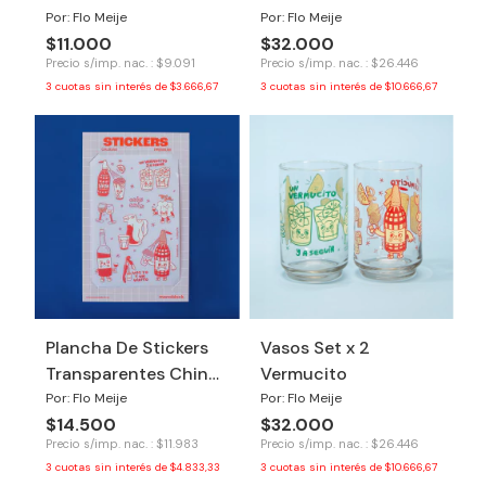
Por: Flo Meije
Por: Flo Meije
$11.000
$32.000
Precio s/imp. nac. : $9.091
Precio s/imp. nac. : $26.446
3
cuotas sin interés de
$3.666,67
3
cuotas sin interés de
$10.666,67
Plancha De Stickers
Vasos Set x 2
Transparentes Chin
Vermucito
Chin
Por: Flo Meije
Por: Flo Meije
$14.500
$32.000
Precio s/imp. nac. : $11.983
Precio s/imp. nac. : $26.446
3
cuotas sin interés de
$4.833,33
3
cuotas sin interés de
$10.666,67