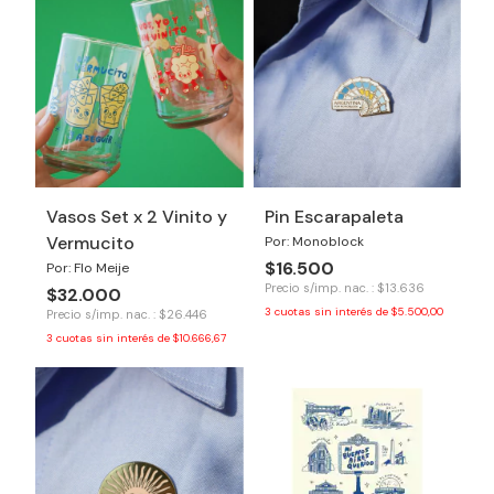
Vasos Set x 2 Vinito y
Pin Escarapaleta
Vermucito
Por: Monoblock
$16.500
Por: Flo Meije
Precio s/imp. nac. : $13.636
$32.000
3
cuotas sin interés de
$5.500,00
Precio s/imp. nac. : $26.446
3
cuotas sin interés de
$10.666,67