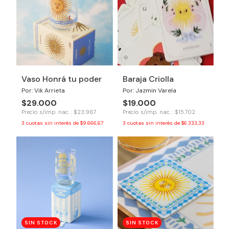
Vaso Honrá tu poder
Baraja Criolla
Por: Vik Arrieta
Por: Jazmin Varela
$29.000
$19.000
Precio s/imp. nac. : $23.967
Precio s/imp. nac. : $15.702
3
cuotas sin interés de
$9.666,67
3
cuotas sin interés de
$6.333,33
SIN STOCK
SIN STOCK