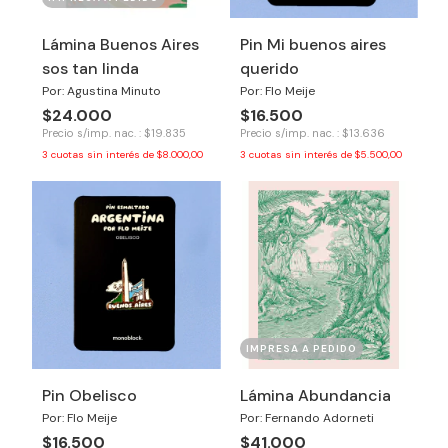
Lámina Buenos Aires
Pin Mi buenos aires
sos tan linda
querido
Por: Agustina Minuto
Por: Flo Meije
$24.000
$16.500
Precio s/imp. nac. : $19.835
Precio s/imp. nac. : $13.636
3
cuotas sin interés de
$8.000,00
3
cuotas sin interés de
$5.500,00
IMPRESA A PEDIDO
Pin Obelisco
Lámina Abundancia
Por: Flo Meije
Por: Fernando Adorneti
$16.500
$41.000