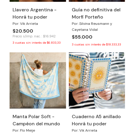
Llavero Argentina -
Guía no definitiva del
Honrá tu poder
Morfi Porteño
Por: Vik Arrieta
Por: Silvina Reusmann y
Cayetana Vidal
$20.500
$55.000
Precio s/imp. nac. : $16.942
3
cuotas sin interés de
$6.833,33
3
cuotas sin interés de
$18.333,33
Manta Polar Soft -
Cuaderno A5 anillado
Campéon del mundo
Honrá tu poder
Por: Flo Meije
Por: Vik Arrieta