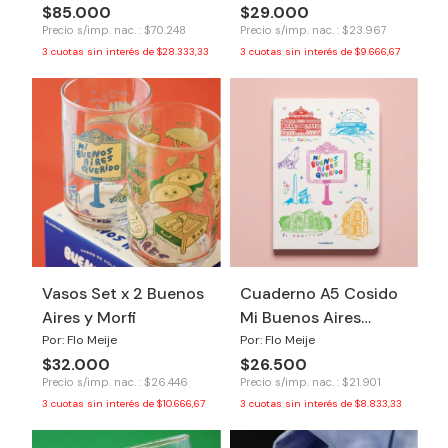
$85.000
$29.000
Precio s/imp. nac. : $70.248
Precio s/imp. nac. : $23.967
3
cuotas sin interés de
$28.333,33
3
cuotas sin interés de
$9.666,67
Vasos Set x 2 Buenos
Cuaderno A5 Cosido
Aires y Morfi
Mi Buenos Aires
querido
Por: Flo Meije
Por: Flo Meije
$32.000
$26.500
Precio s/imp. nac. : $26.446
Precio s/imp. nac. : $21.901
3
cuotas sin interés de
$10.666,67
3
cuotas sin interés de
$8.833,33