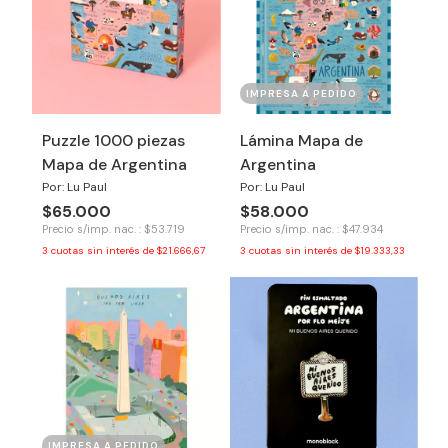
IMPRESA A PEDIDO
Puzzle 1000 piezas
Lámina Mapa de
Mapa de Argentina
Argentina
Por: Lu Paul
Por: Lu Paul
$65.000
$58.000
Precio s/imp. nac. : $53.719
Precio s/imp. nac. : $47.934
3
cuotas sin interés de
$21.666,67
3
cuotas sin interés de
$19.333,33
IMPRESA A PEDIDO