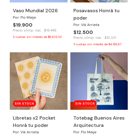
Vaso Mundial 2026
Posavasos Honrá tu
poder
Por: Flo Meije
$19.900
Por: Vik Arrieta
Precio s/imp. nac. : $16.446
$12.500
3
cuotas sin interés de
$6.633,33
Precio s/imp. nac. : $10.331
3
cuotas sin interés de
$4.166,67
SIN STOCK
SIN STOCK
Libretas x2 Pocket
Totebag Buenos Aires
Honrá tu poder
Arquitectura
Por: Vik Arrieta
Por: Flo Meije