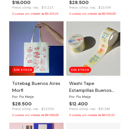
$16.000
$28.500
Precio s/imp. nac. : $13.223
Precio s/imp. nac. : $23.554
3
cuotas sin interés de
$5.333,33
3
cuotas sin interés de
$9.500,00
SIN STOCK
SIN STOCK
Totebag Buenos Aires
Washi Tape
Morfi
Estampillas Buenos
Aires
Por: Flo Meije
Por: Flo Meije
$28.500
$12.400
Precio s/imp. nac. : $23.554
Precio s/imp. nac. : $10.248
3
cuotas sin interés de
$9.500,00
3
cuotas sin interés de
$4.133,33