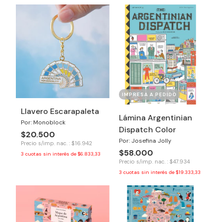
IMPRESA A PEDIDO
Llavero Escarapaleta
Lámina Argentinian
Por: Monoblock
Dispatch Color
$20.500
Por: Josefina Jolly
Precio s/imp. nac. : $16.942
$58.000
3
cuotas sin interés de
$6.833,33
Precio s/imp. nac. : $47.934
3
cuotas sin interés de
$19.333,33