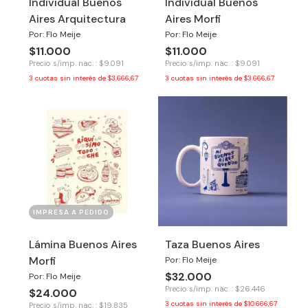
Individual Buenos
Individual Buenos
Aires Arquitectura
Aires Morfi
Por: Flo Meije
Por: Flo Meije
$11.000
$11.000
Precio s/imp. nac. : $9.091
Precio s/imp. nac. : $9.091
3
cuotas sin interés de
$3.666,67
3
cuotas sin interés de
$3.666,67
IMPRESA A PEDIDO
Lámina Buenos Aires
Taza Buenos Aires
Morfi
Por: Flo Meije
$32.000
Por: Flo Meije
Precio s/imp. nac. : $26.446
$24.000
3
cuotas sin interés de
$10.666,67
Precio s/imp. nac. : $19.835