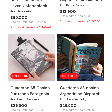
Leven x Monoblock -
Por: Panco Sassano
$12.900
Honrá tu poder
Por: vik arrieta
Precio s/imp. nac. : $10.661
$65.000
3
cuotas sin interés de
$4.300,00
Precio s/imp. nac. : $53.719
3
cuotas sin interés de
$21.666,67
SIN STOCK
SIN STOCK
Cuaderno A5 Cosido
Cuaderno A5 cosido
Punteado Patagonia
Argentinian Dispatch
Por: Panco Sassano
Por: Josefina Jolly
$26.500
$26.500
Precio s/imp. nac. : $21.901
Precio s/imp. nac. : $21.901