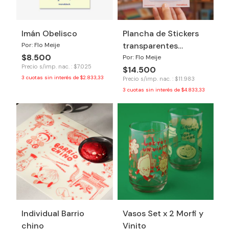
Imán Obelisco
Plancha de Stickers
transparentes
Por: Flo Meije
$8.500
Buenos Aires
Por: Flo Meije
Precio s/imp. nac. : $7.025
$14.500
3
cuotas sin interés de
$2.833,33
Precio s/imp. nac. : $11.983
3
cuotas sin interés de
$4.833,33
Individual Barrio
Vasos Set x 2 Morfi y
chino
Vinito