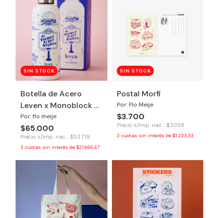
SIN STOCK
SIN STOCK
Botella de Acero
Postal Morfi
Leven x Monoblock -
Por: Flo Meije
$3.700
Buenos Aires
Por: flo meije
Precio s/imp. nac. : $3.058
$65.000
3
cuotas sin interés de
$1.233,33
Precio s/imp. nac. : $53.719
3
cuotas sin interés de
$21.666,67