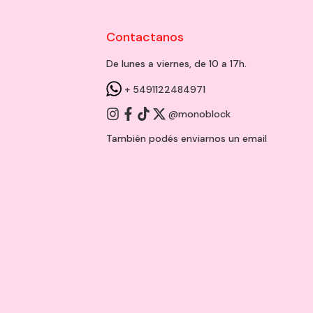
Contactanos
De lunes a viernes, de 10 a 17h.
+ 5491122484971
@monoblock
También podés enviarnos un
email