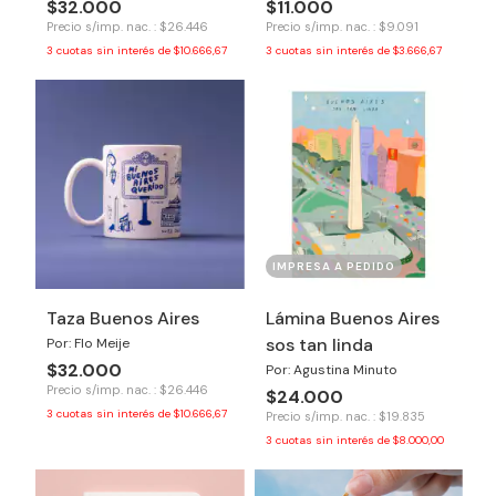
$32.000
$11.000
Precio s/imp. nac. : $26.446
Precio s/imp. nac. : $9.091
3
cuotas sin interés de
$10.666,67
3
cuotas sin interés de
$3.666,67
IMPRESA A PEDIDO
Taza Buenos Aires
Lámina Buenos Aires
sos tan linda
Por: Flo Meije
$32.000
Por: Agustina Minuto
Precio s/imp. nac. : $26.446
$24.000
3
cuotas sin interés de
$10.666,67
Precio s/imp. nac. : $19.835
3
cuotas sin interés de
$8.000,00