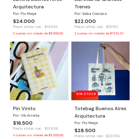
Arquitectura
Trenes
Por: Flo Meije
Por: Seba Cestaro
$24.000
$22.000
Precio s/imp. nac. : $19.835
Precio s/imp. nac. : $18.182
3
cuotas sin interés de
$8.000,00
3
cuotas sin interés de
$7.333,33
SIN STOCK
Pin Vinito
Totebag Buenos Aires
Arquitectura
Por: Vik Arrieta
$16.500
Por: Flo Meije
Precio s/imp. nac. : $13.636
$28.500
3
cuotas sin interés de
$5.500,00
Precio s/imp. nac. : $23.554