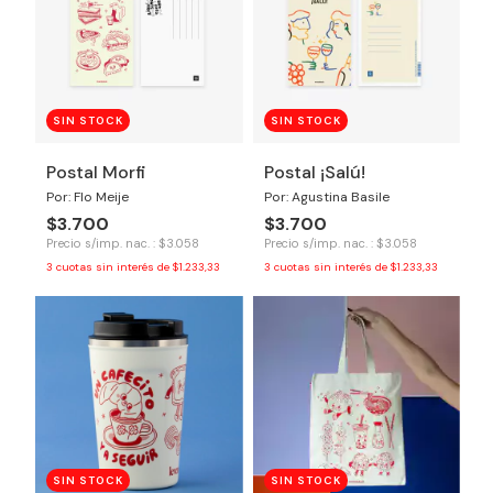
SIN STOCK
SIN STOCK
Postal Morfi
Postal ¡Salú!
Por: Flo Meije
Por: Agustina Basile
$3.700
$3.700
Precio s/imp. nac. : $3.058
Precio s/imp. nac. : $3.058
3
cuotas sin interés de
$1.233,33
3
cuotas sin interés de
$1.233,33
SIN STOCK
SIN STOCK