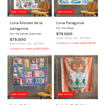
SIN STOCK
SIN STOCK
Lona Árboles de la
Lona Patagonia
patagonia
Por: Flo Meije
$75.000
Por: Fernando Adorneti
Precio s/imp. nac. : $61.983
$75.000
3
cuotas sin interés de
$25.000,00
Precio s/imp. nac. : $61.983
3
cuotas sin interés de
$25.000,00
SIN STOCK
SIN STOCK