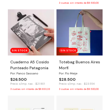
3
cuotas sin interés de
$9.500,00
SIN STOCK
SIN STOCK
Cuaderno A5 Cosido
Totebag Buenos Aires
Punteado Patagonia
Morfi
Por: Panco Sassano
Por: Flo Meije
$26.500
$28.500
Precio s/imp. nac. : $21.901
Precio s/imp. nac. : $23.554
3
cuotas sin interés de
$8.833,33
3
cuotas sin interés de
$9.500,00