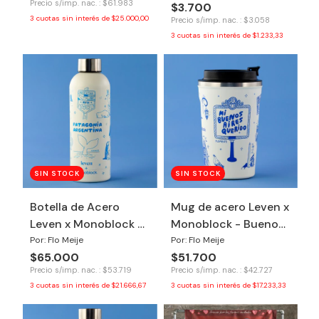
Precio s/imp. nac. : $61.983
$3.700
3
cuotas sin interés de
$25.000,00
Precio s/imp. nac. : $3.058
3
cuotas sin interés de
$1.233,33
SIN STOCK
SIN STOCK
Botella de Acero
Mug de acero Leven x
Leven x Monoblock -
Monoblock - Buenos
Patagonia
Aires
Por: Flo Meije
Por: Flo Meije
$65.000
$51.700
Precio s/imp. nac. : $53.719
Precio s/imp. nac. : $42.727
3
cuotas sin interés de
$21.666,67
3
cuotas sin interés de
$17.233,33