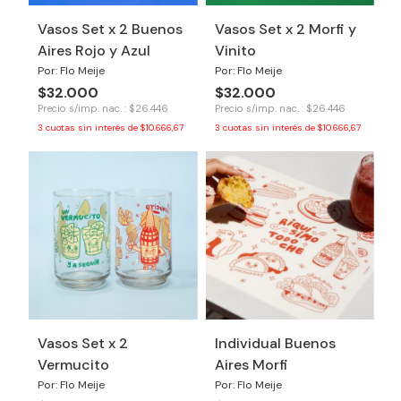
Vasos Set x 2 Buenos
Vasos Set x 2 Morfi y
Aires Rojo y Azul
Vinito
Por: Flo Meije
Por: Flo Meije
$32.000
$32.000
Precio s/imp. nac. : $26.446
Precio s/imp. nac. : $26.446
3
cuotas sin interés de
$10.666,67
3
cuotas sin interés de
$10.666,67
Vasos Set x 2
Individual Buenos
Vermucito
Aires Morfi
Por: Flo Meije
Por: Flo Meije