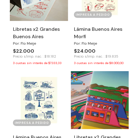
IMPRESA A PEDIDO
Libretas x2 Grandes
Lámina Buenos Aires
Buenos Aires
Morfi
Por: Flo Meije
Por: Flo Meije
$22.000
$24.000
Precio s/imp. nac. : $18.182
Precio s/imp. nac. : $19.835
3
cuotas sin interés de
$7.333,33
3
cuotas sin interés de
$8.000,00
IMPRESA A PEDIDO
Lámina Buenos Aires
Libretas x2 Grandes