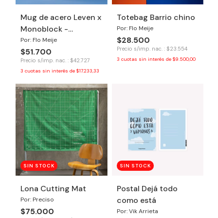
Mug de acero Leven x
Totebag Barrio chino
Monoblock -
Por: Flo Meije
$28.500
Cafecito
Por: Flo Meije
Precio s/imp. nac. : $23.554
$51.700
3
cuotas sin interés de
$9.500,00
Precio s/imp. nac. : $42.727
3
cuotas sin interés de
$17.233,33
SIN STOCK
SIN STOCK
Lona Cutting Mat
Postal Dejá todo
como está
Por: Preciso
$75.000
Por: Vik Arrieta