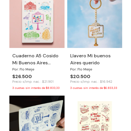
Cuaderno A5 Cosido
Llavero Mi buenos
Mi Buenos Aires
Aires querido
querido
Por: Flo Meije
Por: Flo Meije
$26.500
$20.500
Precio s/imp. nac. : $21.901
Precio s/imp. nac. : $16.942
3
cuotas sin interés de
$8.833,33
3
cuotas sin interés de
$6.833,33