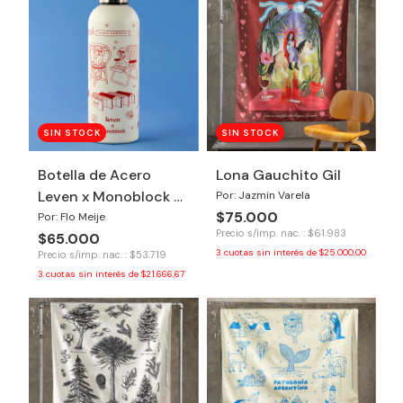
SIN STOCK
SIN STOCK
Botella de Acero
Lona Gauchito Gil
Leven x Monoblock -
Por: Jazmin Varela
$75.000
Hola Verano
Por: Flo Meije
Precio s/imp. nac. : $61.983
$65.000
3
cuotas sin interés de
$25.000,00
Precio s/imp. nac. : $53.719
3
cuotas sin interés de
$21.666,67