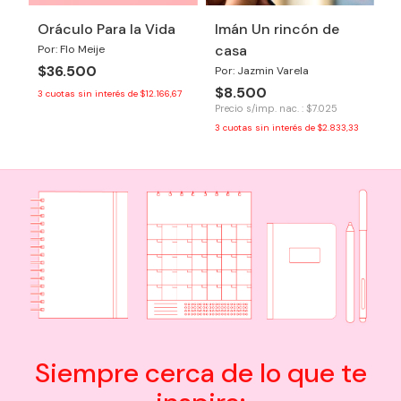
Oráculo Para la Vida
Imán Un rincón de
casa
Por: Flo Meije
$36.500
Por: Jazmin Varela
$8.500
3
cuotas sin interés de
$12.166,67
Precio s/imp. nac. : $7.025
3
cuotas sin interés de
$2.833,33
Siempre cerca de lo que te