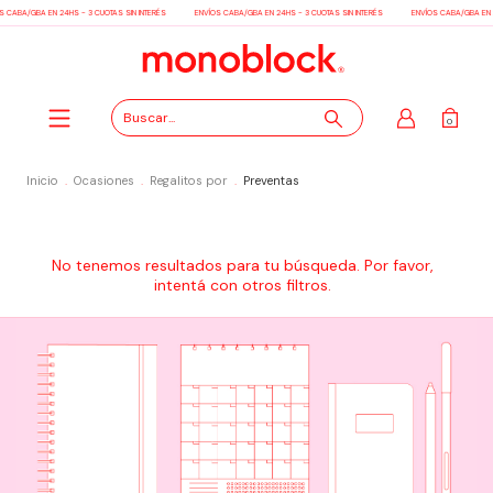
S CABA/GBA EN 24HS - 3 CUOTAS SIN INTERÉS
ENVÍOS CABA/GBA EN 24HS - 3 CUOTAS SIN INTERÉS
ENVÍOS CABA/GBA EN 2
0
Inicio
.
Ocasiones
.
Regalitos por
.
Preventas
No tenemos resultados para tu búsqueda. Por favor,
intentá con otros filtros.