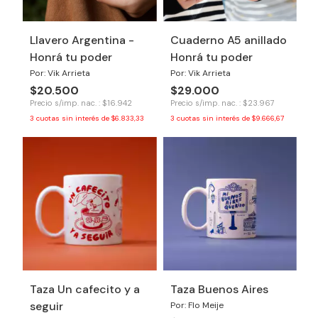
Llavero Argentina -
Cuaderno A5 anillado
Honrá tu poder
Honrá tu poder
Por: Vik Arrieta
Por: Vik Arrieta
$20.500
$29.000
Precio s/imp. nac. : $16.942
Precio s/imp. nac. : $23.967
3
cuotas sin interés de
$6.833,33
3
cuotas sin interés de
$9.666,67
Taza Un cafecito y a
Taza Buenos Aires
seguir
Por: Flo Meije