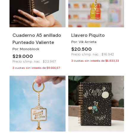
Cuaderno A5 anillado
Llavero Piquito
Punteado Valiente
Por: Vik Arrieta
$20.500
Por: Monoblock
Precio s/imp. nac. : $16.942
$29.000
3
cuotas sin interés de
$6.833,33
Precio s/imp. nac. : $23.967
3
cuotas sin interés de
$9.666,67