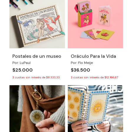
Postales de un museo
Oráculo Para la Vida
Por: LuPaul
Por: Flo Meije
$25.000
$36.500
3
cuotas sin interés de
$8.333,33
3
cuotas sin interés de
$12.166,67