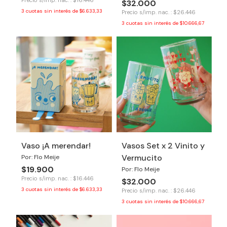
Precio s/imp. nac. : $16.446
$32.000
3
cuotas sin interés de
$6.633,33
Precio s/imp. nac. : $26.446
3
cuotas sin interés de
$10.666,67
Vaso ¡A merendar!
Vasos Set x 2 Vinito y
Vermucito
Por: Flo Meije
$19.900
Por: Flo Meije
Precio s/imp. nac. : $16.446
$32.000
3
cuotas sin interés de
$6.633,33
Precio s/imp. nac. : $26.446
3
cuotas sin interés de
$10.666,67