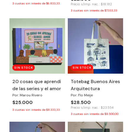
3
cuotas sin interés de
$6.833,33
Precio s/imp. nac. : $18.182
3
cuotas sin interés de
$7.333,33
SIN STOCK
SIN STOCK
20 cosas que aprendí
Totebag Buenos Aires
de las series y el amor
Arquitectura
Por: Marou Rivero
Por: Flo Meije
$25.000
$28.500
Precio s/imp. nac. : $23.554
3
cuotas sin interés de
$8.333,33
3
cuotas sin interés de
$9.500,00