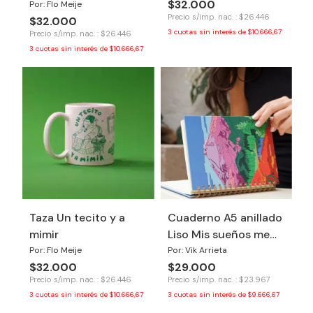
$32.000
Por: Flo Meije
Precio s/imp. nac. : $26.446
$32.000
3
cuotas sin interés de
$10.666,67
Precio s/imp. nac. : $26.446
3
cuotas sin interés de
$10.666,67
Taza Un tecito y a
Cuaderno A5 anillado
mimir
Liso Mis sueños me
necesitan
Por: Flo Meije
Por: Vik Arrieta
$32.000
$29.000
Precio s/imp. nac. : $26.446
Precio s/imp. nac. : $23.967
3
cuotas sin interés de
$10.666,67
3
cuotas sin interés de
$9.666,67