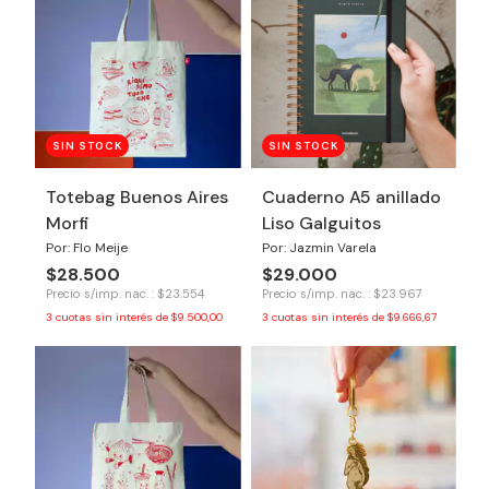
SIN STOCK
SIN STOCK
Totebag Buenos Aires
Cuaderno A5 anillado
Morfi
Liso Galguitos
Por: Flo Meije
Por: Jazmin Varela
$28.500
$29.000
Precio s/imp. nac. : $23.554
Precio s/imp. nac. : $23.967
3
cuotas sin interés de
$9.500,00
3
cuotas sin interés de
$9.666,67