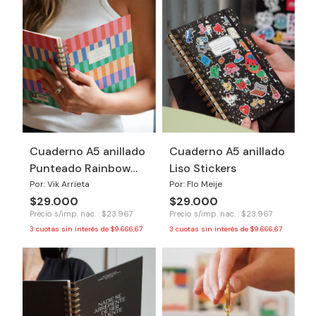
Cuaderno A5 anillado
Cuaderno A5 anillado
Punteado Rainbow
Liso Stickers
Dancer
Por: Vik Arrieta
Por: Flo Meije
$29.000
$29.000
Precio s/imp. nac. : $23.967
Precio s/imp. nac. : $23.967
3
cuotas sin interés de
$9.666,67
3
cuotas sin interés de
$9.666,67