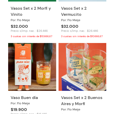
Vasos Set x 2 Morfi y
Vasos Set x 2
Vinito
Vermucito
Por: Flo Meije
Por: Flo Meije
$32.000
$32.000
Precio s/imp. nac. : $26.446
Precio s/imp. nac. : $26.446
3
cuotas sin interés de
$10.666,67
3
cuotas sin interés de
$10.666,67
Vaso Buen día
Vasos Set x 2 Buenos
Aires y Morfi
Por: Flo Meije
$19.900
Por: Flo Meije