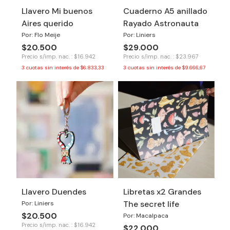
Llavero Mi buenos
Cuaderno A5 anillado
Aires querido
Rayado Astronauta
Por: Flo Meije
Por: Liniers
$20.500
$29.000
Precio s/imp. nac. : $16.942
Precio s/imp. nac. : $23.967
3
cuotas sin interés de
$6.833,33
3
cuotas sin interés de
$9.666,67
Llavero Duendes
Libretas x2 Grandes
The secret life
Por: Liniers
$20.500
Por: Macalpaca
Precio s/imp. nac. : $16.942
$22.000