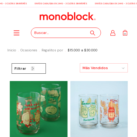
3 CUOTAS SIN INTERÉS
ENVÍOS CABA/GBA EN 24HS - 3 CUOTAS SIN INTERÉS
ENVÍOS CABA/GBA EN 24HS - 3 CUOTAS SIN I
0
Inicio
.
Ocasiones
.
Regalitos por
.
$15.000 a $30.000
Filtrar