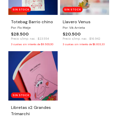
SIN STOCK
SIN STOCK
Totebag Barrio chino
Llavero Venus
Por: Flo Meije
Por: Vik Arrieta
$28.500
$20.500
Precio s/imp. nac. : $23.554
Precio s/imp. nac. : $16.942
3
cuotas sin interés de
$9.500,00
3
cuotas sin interés de
$6.833,33
SIN STOCK
Libretas x2 Grandes
Trimarchi