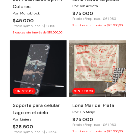
Colores
Por: Vik Arrieta
$75.000
Por: Monoblock
Precio s/imp. nac. : $61.983
$45.000
3
cuotas sin interés de
$25.000,00
Precio s/imp. nac. : $37.190
3
cuotas sin interés de
$15.000,00
SIN STOCK
SIN STOCK
Soporte para celular
Lona Mar del Plata
Lago en el cielo
Por: Flo Meije
$75.000
Por: Liniers
Precio s/imp. nac. : $61.983
$28.500
3
cuotas sin interés de
$25.000,00
Precio s/imp. nac. : $23.554