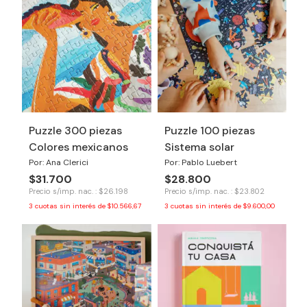
Puzzle 300 piezas
Puzzle 100 piezas
Colores mexicanos
Sistema solar
Por: Ana Clerici
Por: Pablo Luebert
$31.700
$28.800
Precio s/imp. nac. : $26.198
Precio s/imp. nac. : $23.802
3
cuotas sin interés de
$10.566,67
3
cuotas sin interés de
$9.600,00