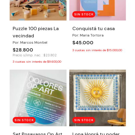
SIN STOCK
Puzzle 100 piezas La
Conquistá tu casa
vecindad
Por: Maria Tortora
$45.000
Por: Marcos Montiel
$28.800
3
cuotas sin interés de
$15.000,00
Precio s/imp. nac. : $23.802
3
cuotas sin interés de
$9.600,00
SIN STOCK
SIN STOCK
Set Posavasos Op Art
Lona Honrá tu poder