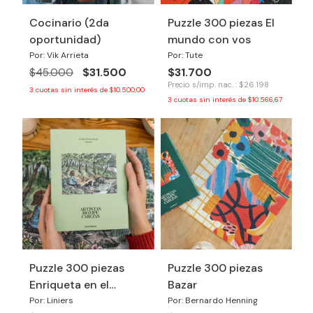
Cocinario (2da
Puzzle 300 piezas El
oportunidad)
mundo con vos
Por: Vik Arrieta
Por: Tute
$31.500
$31.700
$45.000
Precio s/imp. nac. : $26.198
3
cuotas sin interés de
$10.500,00
3
cuotas sin interés de
$10.566,67
Puzzle 300 piezas
Puzzle 300 piezas
Enriqueta en el
Bazar
bosque
Por: Liniers
Por: Bernardo Henning