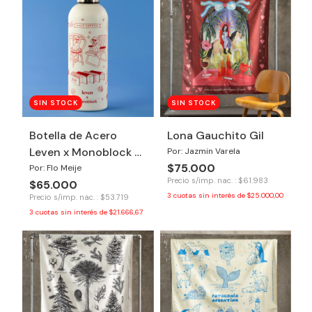
SIN STOCK
SIN STOCK
Botella de Acero
Lona Gauchito Gil
Leven x Monoblock -
Por: Jazmin Varela
$75.000
Hola Verano
Por: Flo Meije
Precio s/imp. nac. : $61.983
$65.000
3
cuotas sin interés de
$25.000,00
Precio s/imp. nac. : $53.719
3
cuotas sin interés de
$21.666,67