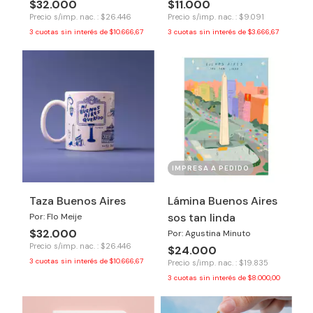
$32.000
$11.000
Precio s/imp. nac. : $26.446
Precio s/imp. nac. : $9.091
3
cuotas sin interés de
$10.666,67
3
cuotas sin interés de
$3.666,67
IMPRESA A PEDIDO
Taza Buenos Aires
Lámina Buenos Aires
sos tan linda
Por: Flo Meije
$32.000
Por: Agustina Minuto
Precio s/imp. nac. : $26.446
$24.000
3
cuotas sin interés de
$10.666,67
Precio s/imp. nac. : $19.835
3
cuotas sin interés de
$8.000,00