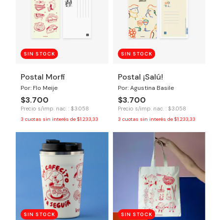
SIN STOCK
SIN STOCK
Postal Morfi
Postal ¡Salú!
Por: Flo Meije
Por: Agustina Basile
$3.700
$3.700
Precio s/imp. nac. : $3.058
Precio s/imp. nac. : $3.058
3
cuotas sin interés de
$1.233,33
3
cuotas sin interés de
$1.233,33
SIN STOCK
SIN STOCK