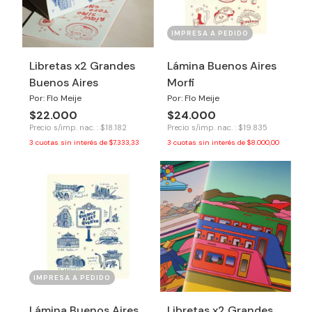
IMPRESA A PEDIDO
Libretas x2 Grandes
Lámina Buenos Aires
Buenos Aires
Morfi
Por: Flo Meije
Por: Flo Meije
$22.000
$24.000
Precio s/imp. nac. : $18.182
Precio s/imp. nac. : $19.835
3
cuotas sin interés de
$7.333,33
3
cuotas sin interés de
$8.000,00
IMPRESA A PEDIDO
Lámina Buenos Aires
Libretas x2 Grandes