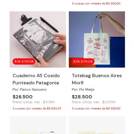
3
cuotas sin interés de
$9.500,00
SIN STOCK
SIN STOCK
Cuaderno A5 Cosido
Totebag Buenos Aires
Punteado Patagonia
Morfi
Por: Panco Sassano
Por: Flo Meije
$26.500
$28.500
Precio s/imp. nac. : $21.901
Precio s/imp. nac. : $23.554
3
cuotas sin interés de
$8.833,33
3
cuotas sin interés de
$9.500,00