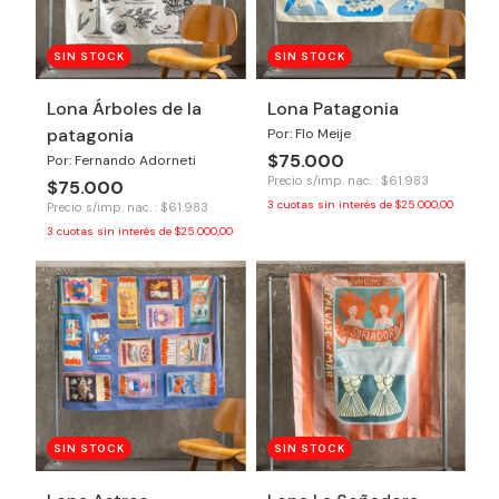
SIN STOCK
SIN STOCK
Lona Árboles de la
Lona Patagonia
patagonia
Por: Flo Meije
$75.000
Por: Fernando Adorneti
Precio s/imp. nac. : $61.983
$75.000
3
cuotas sin interés de
$25.000,00
Precio s/imp. nac. : $61.983
3
cuotas sin interés de
$25.000,00
SIN STOCK
SIN STOCK