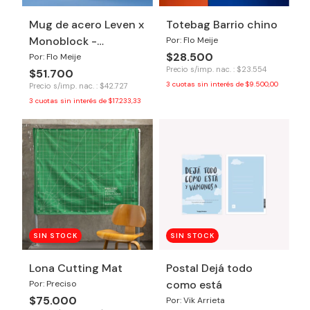
Mug de acero Leven x
Totebag Barrio chino
Monoblock -
Por: Flo Meije
$28.500
Cafecito
Por: Flo Meije
Precio s/imp. nac. : $23.554
$51.700
3
cuotas sin interés de
$9.500,00
Precio s/imp. nac. : $42.727
3
cuotas sin interés de
$17.233,33
SIN STOCK
SIN STOCK
Lona Cutting Mat
Postal Dejá todo
como está
Por: Preciso
$75.000
Por: Vik Arrieta