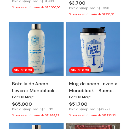
Precio s/imp. nac. : $61.983
$3.700
3
cuotas sin interés de
$25.000,00
Precio s/imp. nac. : $3.058
3
cuotas sin interés de
$1.233,33
SIN STOCK
SIN STOCK
Botella de Acero
Mug de acero Leven x
Leven x Monoblock -
Monoblock - Buenos
Patagonia
Aires
Por: Flo Meije
Por: Flo Meije
$65.000
$51.700
Precio s/imp. nac. : $53.719
Precio s/imp. nac. : $42.727
3
cuotas sin interés de
$21.666,67
3
cuotas sin interés de
$17.233,33