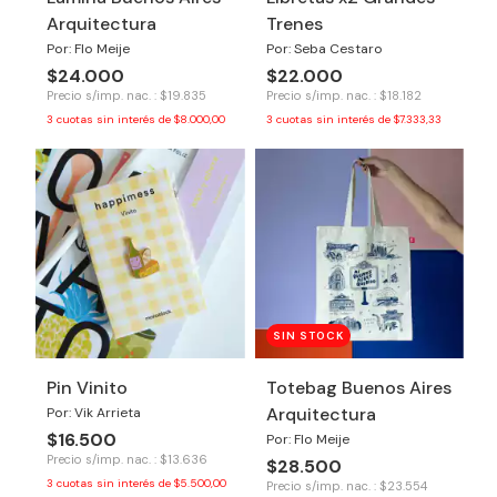
Arquitectura
Trenes
Por: Flo Meije
Por: Seba Cestaro
$24.000
$22.000
Precio s/imp. nac. : $19.835
Precio s/imp. nac. : $18.182
3
cuotas sin interés de
$8.000,00
3
cuotas sin interés de
$7.333,33
SIN STOCK
Pin Vinito
Totebag Buenos Aires
Arquitectura
Por: Vik Arrieta
$16.500
Por: Flo Meije
Precio s/imp. nac. : $13.636
$28.500
3
cuotas sin interés de
$5.500,00
Precio s/imp. nac. : $23.554