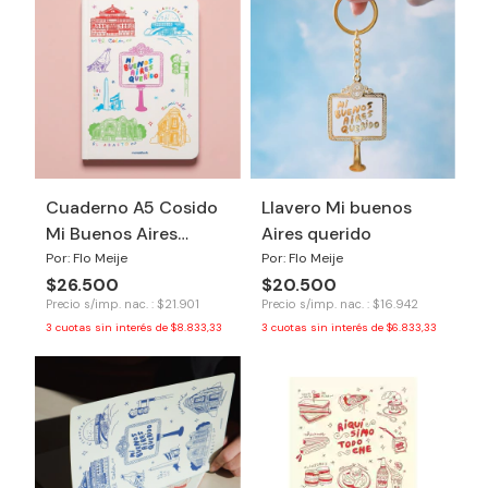
Cuaderno A5 Cosido
Llavero Mi buenos
Mi Buenos Aires
Aires querido
querido
Por: Flo Meije
Por: Flo Meije
$26.500
$20.500
Precio s/imp. nac. : $21.901
Precio s/imp. nac. : $16.942
3
cuotas sin interés de
$8.833,33
3
cuotas sin interés de
$6.833,33