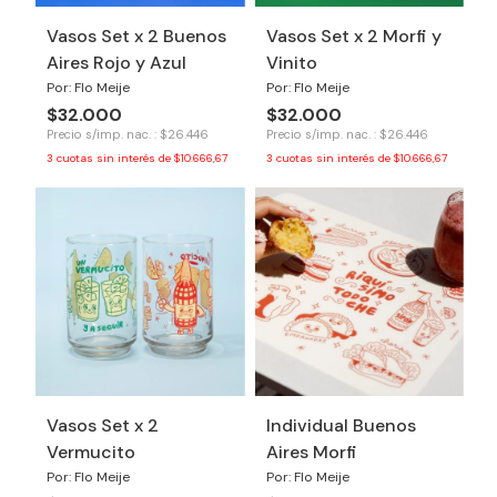
Vasos Set x 2 Buenos
Vasos Set x 2 Morfi y
Aires Rojo y Azul
Vinito
Por: Flo Meije
Por: Flo Meije
$32.000
$32.000
Precio s/imp. nac. : $26.446
Precio s/imp. nac. : $26.446
3
cuotas sin interés de
$10.666,67
3
cuotas sin interés de
$10.666,67
Vasos Set x 2
Individual Buenos
Vermucito
Aires Morfi
Por: Flo Meije
Por: Flo Meije