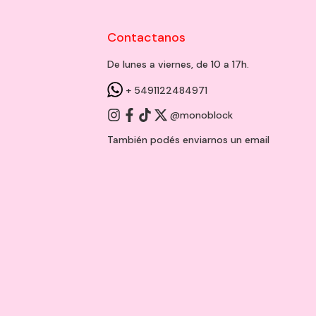
Contactanos
De lunes a viernes, de 10 a 17h.
+ 5491122484971
@monoblock
También podés enviarnos un
email