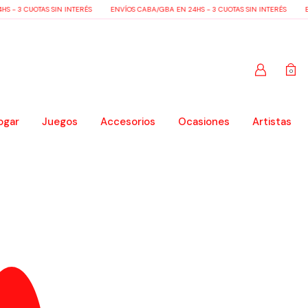
 - 3 CUOTAS SIN INTERÉS
ENVÍOS CABA/GBA EN 24HS - 3 CUOTAS SIN INTERÉS
EN
0
ogar
Juegos
Accesorios
Ocasiones
Artistas